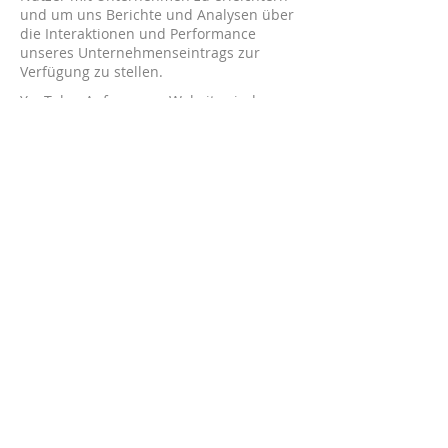
und um uns Berichte und Analysen über
die Interaktionen und Performance
unseres Unternehmenseintrags zur
Verfügung zu stellen.
​​YouTube: Auf unserer Website sind
Videos von YouTube, einer Plattform der
Google LLC (1600 Amphitheatre Parkway,
Mountain View, CA 94043, USA; "Google"),
eingebunden. Bei der Anzeige der Videos
oder beim Klicken auf den AbspielButton
werden Daten, einschliesslich Ihrer IP-
Adresse und Informationen über den von
Ihnen genutzten Browser, an Server von
Google übermittelt und dort gespeichert.
Diese Daten werden verwendet, um das
Video bereitzustellen, die Performance zu
überwachen und das Nutzererlebnis zu
verbessern. Wenn Sie bei Ihrem
YouTube-Konto angemeldet sind,
ermöglichen Sie YouTube, Ihr
Surfverhalten direkt Ihrem persönlichen
Profil zuzuordnen. Dies können Sie
verhindern, indem Sie sich aus Ihrem