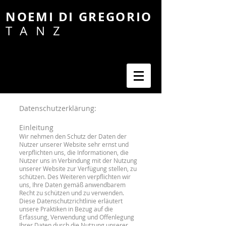
NOEMI DI GREGORIO
TANZ
Datenschutzerklärung:
Einleitung
Wir nehmen den Schutz der Daten der
Nutzer unserer Website sehr ernst und
verpflichten uns, die Informationen, die
Nutzer uns in Verbindung mit der Nutzung
unserer Website zur Verfügung stellen, zu
schützen. Des Weiteren verpflichten wir
uns, Ihre Daten gemäß anwendbarem
Recht zu schützen und zu verwenden.
Diese Datenschutzrichtlinie erläutert
unsere Praktiken in Bezug auf die
Erfassung, Verwendung und Offenlegung
Ihrer Daten durch die Nutzung unserer