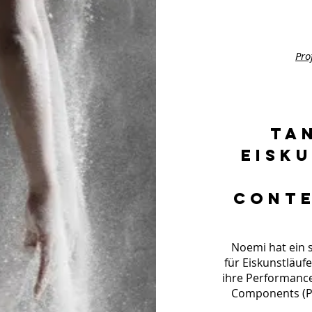
Pro
TA
EISK
CONTE
Noemi hat ein 
für Eiskunstläuf
ihre Performance
Components (P