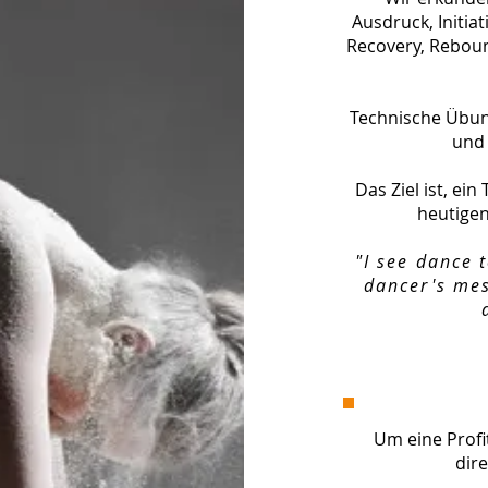
Ausdruck, Initia
Recovery, Reboun
Technische Übun
und 
Das Ziel ist, ei
heutigen
"I see dance 
dancer's mes
Um eine Profi
dire