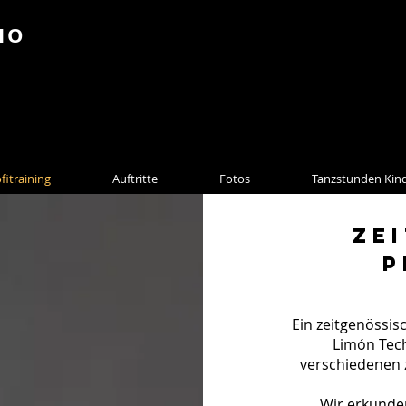
IO
fitraining
Auftritte
Fotos
Tanzstunden Kin
ze
p
Ein zeitgenössis
Limón Tech
verschiedenen z
Wir erkunde