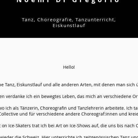
Tanz, Choreografie, Tanzunterricht,
Eiskunstlauf
Hello!
ebe Tanz, Eiskunstlauf und alle anderen Arten, mit denen man sich
 verdanke ich ein bewegtes Leben, das mich an verschiedene Ort
, wo ich als Tänzerin, Choreografin und Tanzlehrerin arbeitete. Ich 
llective und für verschiedene andere Choreograf:innen und kreie
rt on Ice-Skaters trat ich bei Art on Ice-Shows auf, die uns bis nac
wieder die Schweiz. Hier unterrichte ich zeitgenössischen Tanz und