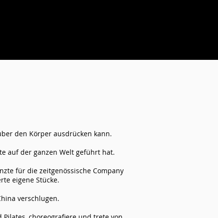
 über den Körper ausdrücken kann.
e auf der ganzen Welt geführt hat.
tanzte für die zeitgenössische Company
rte eigene Stücke.
h China verschlugen.
 Pilates, choreografiere und trete von